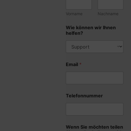
Vorname
Nachname
Wie können wir Ihnen
helfen?
Email
*
g
Telefonnummer
e
l
e
s
e
n
Wenn Sie möchten teilen
E