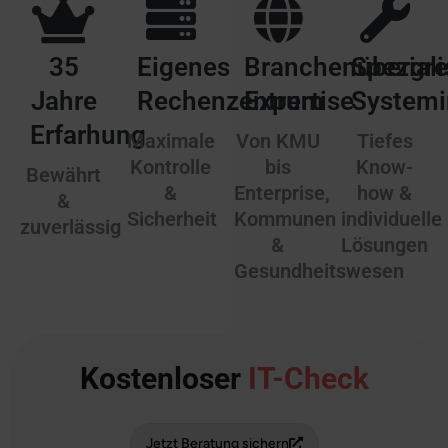
Backups
35
Eigenes
Branchenübergre
Speziali
Jahre
Rechenzentrum
Expertise
Systemi
Erfarhung
Maximale
Von KMU
Tiefes
Kontrolle
bis
Know-
Bewährt
&
Enterprise,
how &
&
Sicherheit
Kommunen
individuelle
zuverlässig
&
Lösungen
Gesundheitswesen
Kostenloser
IT-Check
Jetzt Beratung sichern