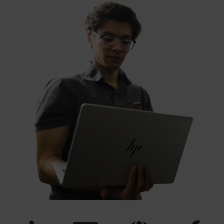
geschäftskritische Daten.
Leistungsstarke IT-
Infrastrukturen – verfügbar,
skalierbar, zuverlässig.
Sichere E-Mail Postfächer,
störungsfreie Kommunikation
Hochverfügbare IT-
Infrastrukturen & sichere