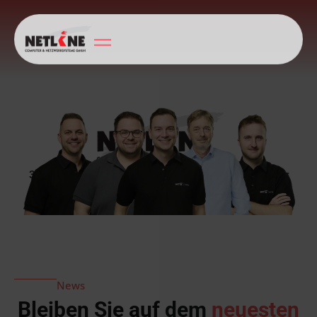
35 Jahre IT-Experten - Wir machen Ihre IT ausfallsicher
News
Bleiben Sie auf dem
neuesten