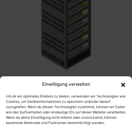
Einwilligung verwalten
Um dir ein optimales Erlebnis zu bieten, verwenden wir Technologien wie
✔ Probleme werden erkannt, bevor sie den Betrieb
Cookies, um Geräteinformationen zu speichern und/oder darauf
zuzugreifen. Wenn du diesen Technologien zustimmst, können wir Daten
stören.
wie das Surfverhalten oder eindeutige IDs auf dieser Website verarbeiten.
Wenn du deine Einwilligung nicht erteilst oder zurückziehst, können
bestimmte Merkmale und Funktionen beeinträchtigt werden.
✔ Minimierung von Ausfällen und Störungen.