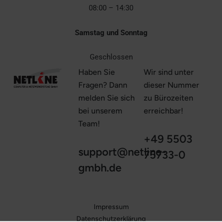
08:00 – 14:30
Samstag und Sonntag
Geschlossen
Haben Sie
Wir sind unter
Fragen? Dann
dieser Nummer
melden Sie sich
zu Bürozeiten
bei unserem
erreichbar!
Team!
+49 5503
support@netline-
75733-0‎ ‎ ‎ ‎ ‎ ‎ ‎ ‎
gmbh.de
Impressum
Datenschutzerklärung