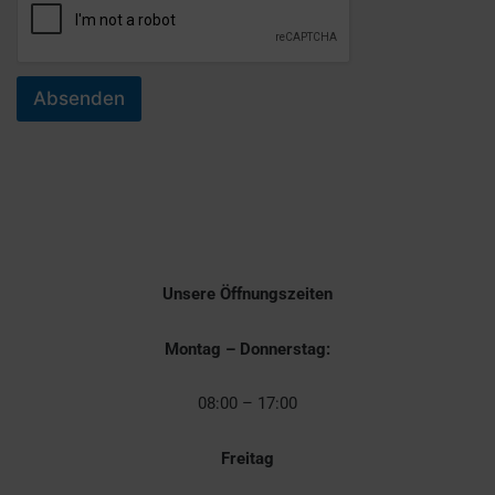
h
t
e
n
m
Absenden
i
t
!
Unsere Öffnungszeiten
Montag – Donnerstag:
08:00 – 17:00
Freitag