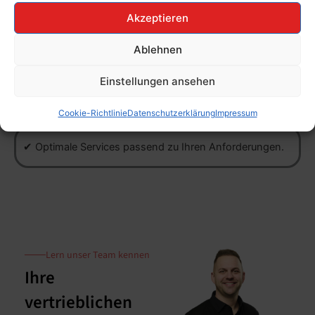
Akzeptieren
✔ Rund-um-die-Uhr schnelle Hilfe bei Fragen oder
Problemen.
Ablehnen
Einstellungen ansehen
✔ Sicherung und zuverlässige Wiederherstellung Ihrer
Daten.
Cookie-Richtlinie
Datenschutzerklärung
Impressum
✔ Optimale Services passend zu Ihren Anforderungen.
───Lern unser Team kennen
Ihre
vertrieblichen