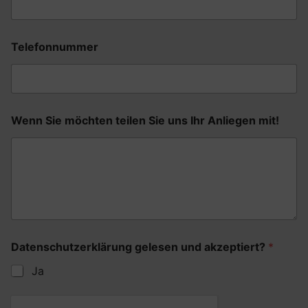
Telefonnummer
Wenn Sie möchten teilen Sie uns Ihr Anliegen mit!
u
Datenschutzerklärung gelesen und akzeptiert?
*
n
s
Ja
m
ö
c